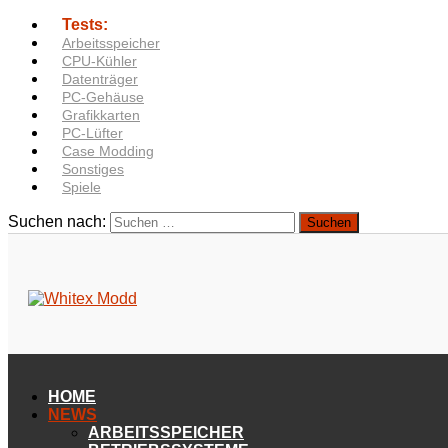
Tests:
Arbeitsspeicher
CPU-Kühler
Datenträger
PC-Gehäuse
Grafikkarten
PC-Lüfter
Case Modding
Sonstiges
Spiele
Suchen nach:
HOME
NEWS
ARBEITSSPEICHER