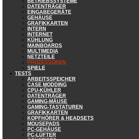
BETRIEBSSYSTEME
DATENTRÄGER
EINGABEGERÄTE
GEHÄUSE
GRAFIKKARTEN
INTERN
INTERNET
KÜHLUNG
MAINBOARDS
MULTIMEDIA
NETZTEILE
PROZESSOREN
SPIELE
TESTS
ARBEITSSPEICHER
CASE MODDING
CPU-KÜHLER
DATENTRÄGER
GAMING-MÄUSE
GAMING-TASTATUREN
GRAFIKKARTEN
KOPFHÖRER & HEADSETS
MOUSEPADS
PC-GEHÄUSE
PC-LÜFTER