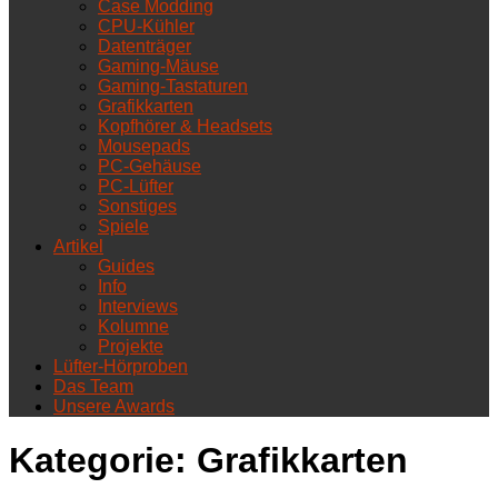
Case Modding
CPU-Kühler
Datenträger
Gaming-Mäuse
Gaming-Tastaturen
Grafikkarten
Kopfhörer & Headsets
Mousepads
PC-Gehäuse
PC-Lüfter
Sonstiges
Spiele
Artikel
Guides
Info
Interviews
Kolumne
Projekte
Lüfter-Hörproben
Das Team
Unsere Awards
Kategorie:
Grafikkarten