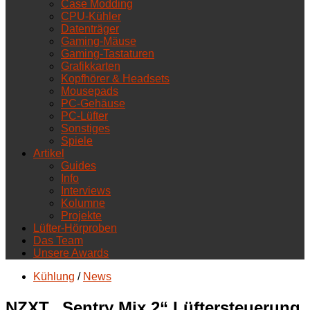
Case Modding
CPU-Kühler
Datenträger
Gaming-Mäuse
Gaming-Tastaturen
Grafikkarten
Kopfhörer & Headsets
Mousepads
PC-Gehäuse
PC-Lüfter
Sonstiges
Spiele
Artikel
Guides
Info
Interviews
Kolumne
Projekte
Lüfter-Hörproben
Das Team
Unsere Awards
Kühlung
/
News
NZXT „Sentry Mix 2“ Lüftersteuerung