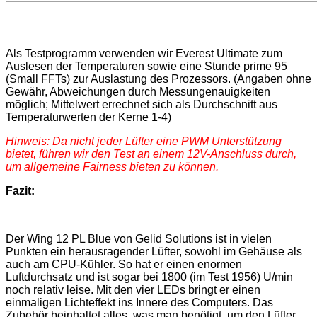
Als Testprogramm verwenden wir Everest Ultimate zum
Auslesen der Temperaturen sowie eine Stunde prime 95
(Small FFTs) zur Auslastung des Prozessors. (Angaben ohne
Gewähr, Abweichungen durch Messungenauigkeiten
möglich; Mittelwert errechnet sich als Durchschnitt aus
Temperaturwerten der Kerne 1-4)
Hinweis: Da nicht jeder Lüfter eine PWM Unterstützung
bietet, führen wir den Test an einem 12V-Anschluss durch,
um allgemeine Fairness bieten zu können.
Fazit:
Der Wing 12 PL Blue von Gelid Solutions ist in vielen
Punkten ein herausragender Lüfter, sowohl im Gehäuse als
auch am CPU-Kühler. So hat er einen enormen
Luftdurchsatz und ist sogar bei 1800 (im Test 1956) U/min
noch relativ leise. Mit den vier LEDs bringt er einen
einmaligen Lichteffekt ins Innere des Computers. Das
Zubehör beinhaltet alles, was man benötigt, um den Lüfter