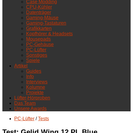
Case Modding
CPU-Kühler
Datenträger
Gaming-Mäuse
Gaming-Tastaturen
Grafikkarten
Kopfhörer & Headsets
Mousepads
PC-Gehäuse
PC-Lüfter
Sonstiges
Spiele
Artikel
Guides
Info
Interviews
Kolumne
Projekte
Lüfter-Hörproben
Das Team
Unsere Awards
PC-Lüfter
/
Tests
Test: Gelid Wing 12 PL Blue