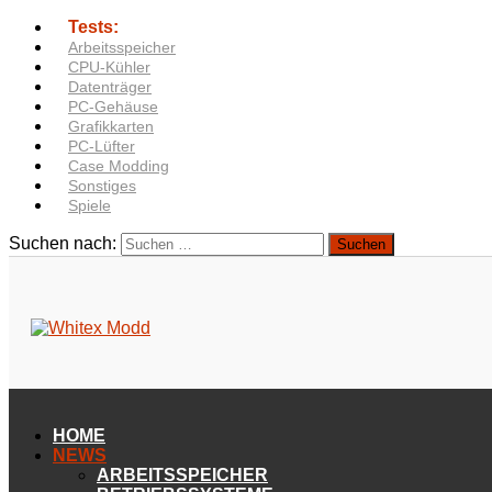
Tests:
Arbeitsspeicher
CPU-Kühler
Datenträger
PC-Gehäuse
Grafikkarten
PC-Lüfter
Case Modding
Sonstiges
Spiele
Suchen nach:
HOME
NEWS
ARBEITSSPEICHER