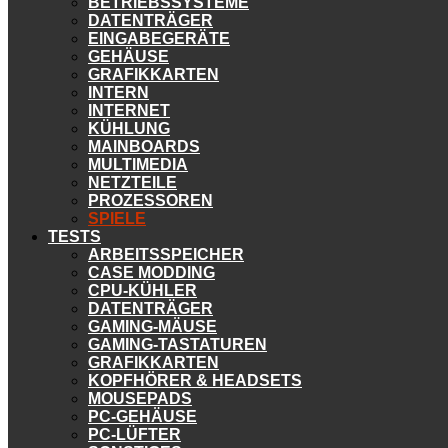
BETRIEBSSYSTEME
DATENTRÄGER
EINGABEGERÄTE
GEHÄUSE
GRAFIKKARTEN
INTERN
INTERNET
KÜHLUNG
MAINBOARDS
MULTIMEDIA
NETZTEILE
PROZESSOREN
SPIELE
TESTS
ARBEITSSPEICHER
CASE MODDING
CPU-KÜHLER
DATENTRÄGER
GAMING-MÄUSE
GAMING-TASTATUREN
GRAFIKKARTEN
KOPFHÖRER & HEADSETS
MOUSEPADS
PC-GEHÄUSE
PC-LÜFTER