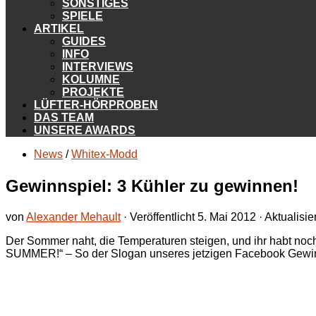
SONSTIGES
SPIELE
ARTIKEL
GUIDES
INFO
INTERVIEWS
KOLUMNE
PROJEKTE
LÜFTER-HÖRPROBEN
DAS TEAM
UNSERE AWARDS
News
/
Whitex-Modd
Gewinnspiel: 3 Kühler zu gewinnen!
von
Alexander Mehault
· Veröffentlicht
5. Mai 2012
· Aktualisie
Der Sommer naht, die Temperaturen steigen, und ihr habt 
SUMMER!“ – So der Slogan unseres jetzigen Facebook Gewinn