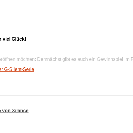
viel Glück!
 eröffnen möchten: Demnächst gibt es auch ein Gewinnspiel im 
r G-Silent-Serie
 von Xilence