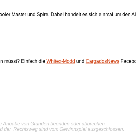
oler Master und Spire. Dabei handelt es sich einmal um den Al
un müsst? Einfach die
Whitex-Modd
und
CargadosNews
Faceboo
hne Angabe von Gründen beenden oder abbrechen.
d der Rechtsweg sind vom Gewinnspiel ausgeschlossen.