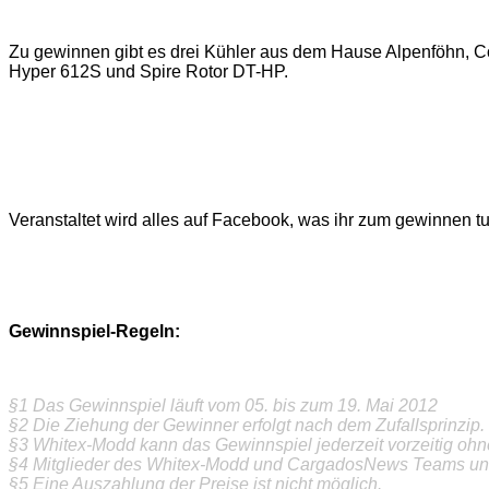
Zu gewinnen gibt es drei Kühler aus dem Hause Alpenföhn, Co
Hyper 612S und Spire Rotor DT-HP.
Veranstaltet wird alles auf Facebook, was ihr zum gewinnen t
Gewinnspiel-Regeln:
§1 Das Gewinnspiel läuft vom 05. bis zum 19. Mai 2012
§2 Die Ziehung der Gewinner erfolgt nach dem Zufallsprinzip.
§3 Whitex-Modd kann das Gewinnspiel jederzeit vorzeitig o
§4 Mitglieder des Whitex-Modd und CargadosNews Teams un
§5 Eine Auszahlung der Preise ist nicht möglich.