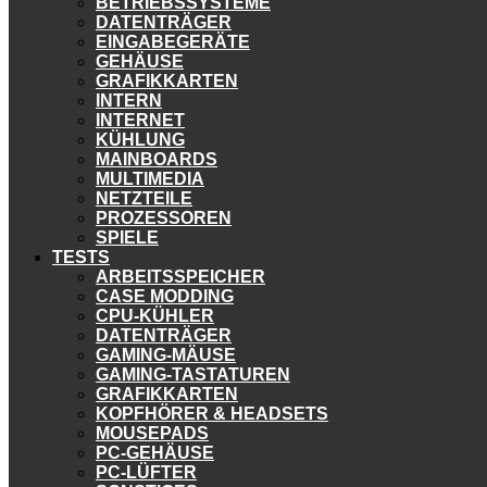
BETRIEBSSYSTEME
DATENTRÄGER
EINGABEGERÄTE
GEHÄUSE
GRAFIKKARTEN
INTERN
INTERNET
KÜHLUNG
MAINBOARDS
MULTIMEDIA
NETZTEILE
PROZESSOREN
SPIELE
TESTS
ARBEITSSPEICHER
CASE MODDING
CPU-KÜHLER
DATENTRÄGER
GAMING-MÄUSE
GAMING-TASTATUREN
GRAFIKKARTEN
KOPFHÖRER & HEADSETS
MOUSEPADS
PC-GEHÄUSE
PC-LÜFTER