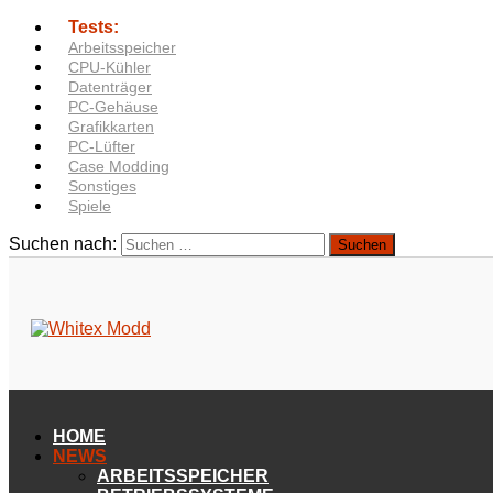
Tests:
Arbeitsspeicher
CPU-Kühler
Datenträger
PC-Gehäuse
Grafikkarten
PC-Lüfter
Case Modding
Sonstiges
Spiele
Suchen nach:
HOME
NEWS
ARBEITSSPEICHER