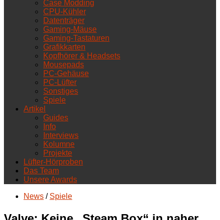
Case Modding
CPU-Kühler
Datenträger
Gaming-Mäuse
Gaming-Tastaturen
Grafikkarten
Kopfhörer & Headsets
Mousepads
PC-Gehäuse
PC-Lüfter
Sonstiges
Spiele
Artikel
Guides
Info
Interviews
Kolumne
Projekte
Lüfter-Hörproben
Das Team
Unsere Awards
News
/
Spiele
Valve: Keine „Steam Box“ in naher