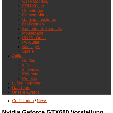
Case Modding
CPU-Kühler
Datenträger
Gaming-Mäuse
Gaming-Tastaturen
Grafikkarten
Kopfhörer & Headsets
Mousepads
PC-Gehäuse
PC-Lüfter
Sonstiges
Spiele
Artikel
Guides
Info
Interviews
Kolumne
Projekte
Lüfter-Hörproben
Das Team
Unsere Awards
Grafikkarten
/
News
Nvidia Geforce GTX680 Vorstellung