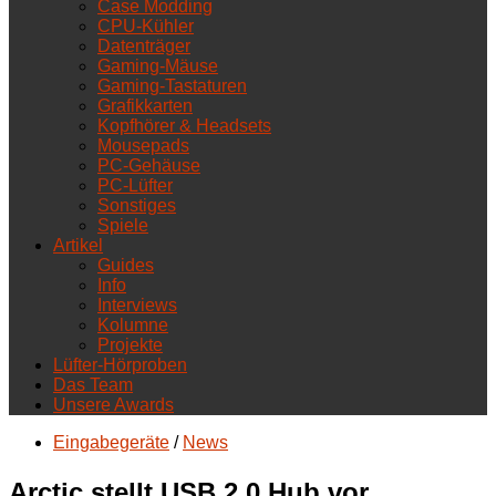
Case Modding
CPU-Kühler
Datenträger
Gaming-Mäuse
Gaming-Tastaturen
Grafikkarten
Kopfhörer & Headsets
Mousepads
PC-Gehäuse
PC-Lüfter
Sonstiges
Spiele
Artikel
Guides
Info
Interviews
Kolumne
Projekte
Lüfter-Hörproben
Das Team
Unsere Awards
Eingabegeräte
/
News
Arctic stellt USB 2.0 Hub vor