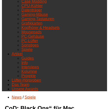
Case Modding
CPU-Kühler
Datenträger
Gaming-Mäuse
Gaming-Tastaturen
Grafikkarten
Kopfhörer & Headsets
Mousepads
PC-Gehäuse
PC-Lüfter
Sonstiges
Spiele
Artikel
Guides
Info
Interviews
Kolumne
Projekte
Lüfter-Hörproben
Das Team
Unsere Awards
News
/
Spiele
„CoD: Black Ops“ für Mac