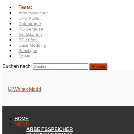
Tests:
Arbeitsspeicher
CPU-Kühler
Datenträger
PC-Gehäuse
Grafikkarten
PC-Lüfter
Case Modding
Sonstiges
Spiele
Suchen nach:
HOME
NEWS
ARBEITSSPEICHER