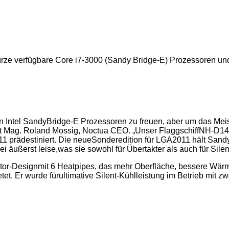
nKürze verfügbare Core i7-3000 (Sandy Bridge-E) Prozessoren
n Intel SandyBridge-E Prozessoren zu freuen, aber um das Mei
rt Mag. Roland Mossig, Noctua CEO. „Unser FlaggschiffNH-D14 g
011 prädestiniert. Die neueSonderedition für LGA2011 hält San
 äußerst leise,was sie sowohl für Übertakter als auch für Silen
ator-Designmit 6 Heatpipes, das mehr Oberfläche, bessere Wär
et. Er wurde fürultimative Silent-Kühlleistung im Betrieb mit zw