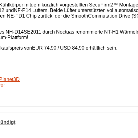
ühlkörper mitdem kürzlich vorgestellten SecuFirm2™ Montag
undNF-P14 Lüftern. Beide Lüfter unterstützten vollautomatis
ten NE-FD1 Chip zurück, der die SmoothCommutation Drive (SCD
t des NH-D14SE2011 durch Noctuas renommierte NT-H1 Wärmele
um-Plattform!
aufspreis vonEUR 74,90 / USD 84,90 erhältlich sein.
 Planet3D
vor
ündigt