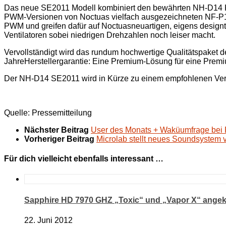
Das neue SE2011 Modell kombiniert den bewährten NH-D14 K
PWM-Versionen von Noctuas vielfach ausgezeichneten NF-P12 
PWM und greifen dafür auf Noctuasneuartigen, eigens design
Ventilatoren sobei niedrigen Drehzahlen noch leiser macht.
Vervollständigt wird das rundum hochwertige Qualitätspake
JahreHerstellergarantie: Eine Premium-Lösung für eine Premi
Der NH-D14 SE2011 wird in Kürze zu einem empfohlenen Verk
Quelle: Pressemitteilung
Nächster Beitrag
User des Monats + Waküumfrage bei
Vorheriger Beitrag
Microlab stellt neues Soundsystem 
Für dich vielleicht ebenfalls interessant …
Sapphire HD 7970 GHZ „Toxic“ und „Vapor X“ angek
22. Juni 2012