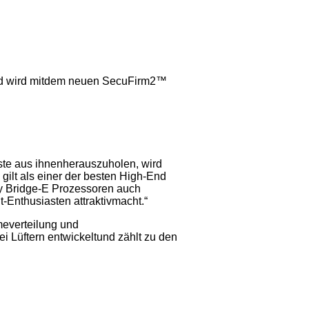
 und wird mitdem neuen SecuFirm2™
ste aus ihnenherauszuholen, wird
ilt als einer der besten High-End
dy Bridge-E Prozessoren auch
t-Enthusiasten attraktivmacht.“
meverteilung und
ei Lüftern entwickeltund zählt zu den