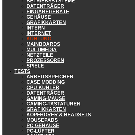
BETRIEBSSYSTEME
DATENTRÄGER
EINGABEGERÄTE
GEHÄUSE
GRAFIKKARTEN
INTERN
INTERNET
KÜHLUNG
MAINBOARDS
MULTIMEDIA
NETZTEILE
PROZESSOREN
SPIELE
TESTS
ARBEITSSPEICHER
CASE MODDING
CPU-KÜHLER
DATENTRÄGER
GAMING-MÄUSE
GAMING-TASTATUREN
GRAFIKKARTEN
KOPFHÖRER & HEADSETS
MOUSEPADS
PC-GEHÄUSE
PC-LÜFTER