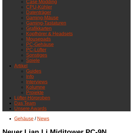
Case Modding
CPU-Kühler
Datenträger
Gaming-Mäuse
Gaming-Tastaturen
Grafikkarten
Kopfhörer & Headsets
Mousepads
PC-Gehäuse
PC-Lüfter
Sonstiges
Spiele
Artikel
Guides
Info
Interviews
Kolumne
Projekte
Lüfter-Hörproben
Das Team
Unsere Awards
Gehäuse
/
News
Neuer Lian Li Miditower PC-9N